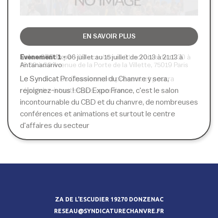
EN SAVOIR PLUS
EN SAVOIR PLUS
EN SAVOIR PLUS
Salon CBD Expo -
Evenement 1 -
Chanvre forever -
06 juillet au 15 juillet de 20:13 à 21:13 à
29 octobre au 31 octobre de 16:30 à
12 octobre au 15 octobre de 12:26 à
18:30 à 20 Avenue de la Porte de la Villette, 75019 Paris
Antananarivo
15:26 à Madagascar
Le Syndicat du Chanvre sera présent et pourra
Le Syndicat Professionnel du Chanvre y sera,
Ouverture d'un colis de chanvre pur à l'aeroport de
répondre à toutes vos questions
rejoignez-nous ! CBD Expo France, c'est le salon
antananarivo
incontournable du CBD et du chanvre, de nombreuses
conférences et animations et surtout le centre
d'affaires du secteur
ZA DE L’ESCUDIER 19270 DONZENAC
RESEAU@SYNDICATURECHANVRE.FR